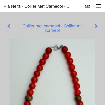
Ria Reitz - Collier Met Carneool - Collier Mit Karneol
Tog
navi
Collier met carneool - Collier mit
Karneol