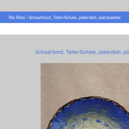
Ria Reitz
Schaal/bord, Teller/Schale, plate/dish, plat/assiette
Schaal/bord, Teller/Schale, plate/dish, pl