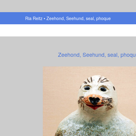
Ria Reitz
Zeehond, Seehund, seal, phoque
Zeehond, Seehund, seal, phoq