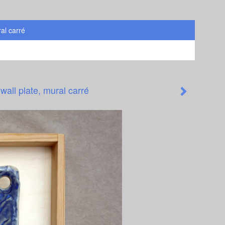
al carré
wall plate, mural carré