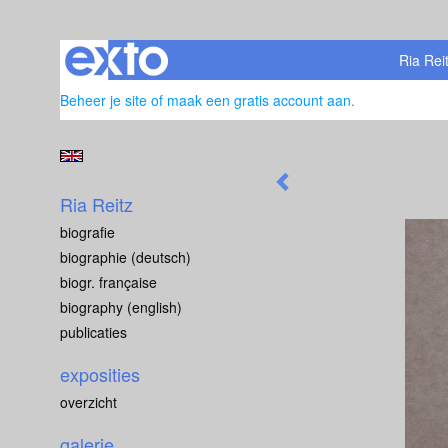
Ria Rei
Beheer je site
of
maak een gratis account aan
.
Ria Reitz
biografie
biographie (deutsch)
biogr. française
biography (english)
publicaties
exposities
overzicht
galerie