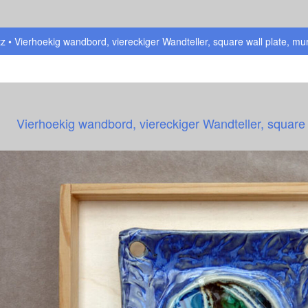
tz
Vierhoekig wandbord, viereckiger Wandteller, square wall plate, mur
Vierhoekig wandbord, viereckiger Wandteller, square 